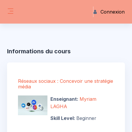
Passer au contenu principal
Connexion
Panneau latéral
Informations du cours
Réseaux sociaux : Concevoir une stratégie
média
Enseignant:
Myriam
LAGHA
Skill Level
:
Beginner